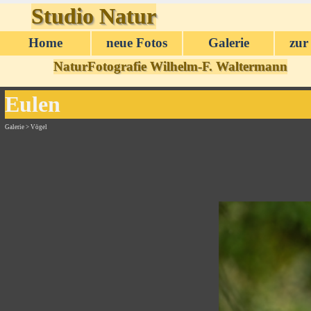
Direkt zum Seiteninhalt
Studio Natur
Home
neue Fotos
Galerie
zur
▼
NaturFotografie Wilhelm-F. Waltermann
Eulen
Galerie > Vögel