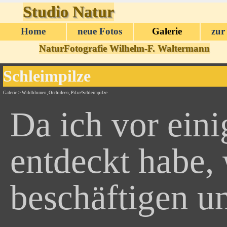
Direkt zum Seiteninhalt
Studio Natur
Home
neue Fotos
Galerie
zur
▼
NaturFotografie Wilhelm-F. Waltermann
Schleimpilze
Galerie > Wildblumen, Orchideen, Pilze/Schleimpilze
Da ich vor eini
entdeckt habe,
beschäftigen u