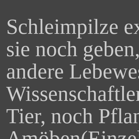
Schleimpilze ex
sie noch geben
andere Lebewes
Wissenschaftler
Tier, noch Pfla
Amöben(Einzell