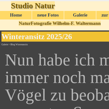
Direkt zum Seiteninhalt
Studio Natur
Home
neue Fotos
Galerie
zur
▼
NaturFotografie Wilhelm-F. Waltermann
Winteransitz 2025/26
Galerie > Blog Winteransitz
Nun habe ich me
immer noch mac
Vögel zu beobac